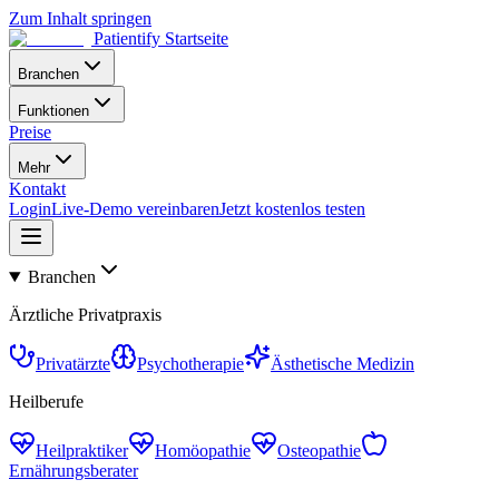
Zum Inhalt springen
Patientify Startseite
Branchen
Funktionen
Preise
Mehr
Kontakt
Login
Live-Demo vereinbaren
Jetzt kostenlos testen
Branchen
Ärztliche Privatpraxis
Privatärzte
Psychotherapie
Ästhetische Medizin
Heilberufe
Heilpraktiker
Homöopathie
Osteopathie
Ernährungsberater