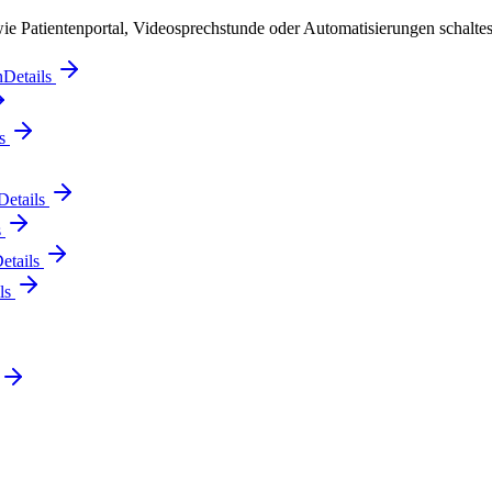
e Patientenportal, Videosprechstunde oder Automatisierungen schaltes
n
Details
ls
Details
s
etails
ils