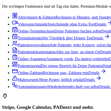
Die wichtigen Funktionen sind ab Tag eins dabei. Premium-Module wi
Abrechnung & Zahlung
Rechnung in Minuten, statt Stunde
Videosprechstunde
Sprechstunde ohne Extra-Tool
Details
Online-Terminbuchung
Deine Patienten buchen selbst
Detai
Terminkalender
Der Überblick über Deinen Tag
Details
Patientenverwaltung
Jede Patientin, jeder Kontext, sofort da
Patientendokumentation
Alles zur Akte, an einem Ort
Detail
Online-Anamnese
Anamnese vorab, Du startest vorbereitet
D
Patientenportal
Der eigene Bereich für Deine Patienten
Deta
Online-Zahlung
Rechnung raus, Zahlung rein
Details
Mahnwesen
Offene Posten, höflich geklärt
Details
Automatisierungen
Wiederkehrendes läuft von selbst
Details
Stripe, Google Calendar, PADnext und mehr.