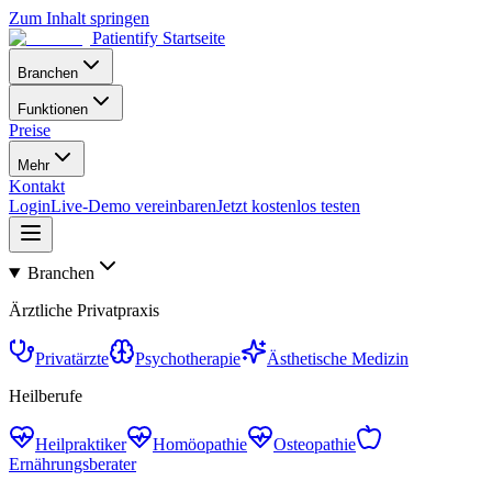
Zum Inhalt springen
Patientify Startseite
Branchen
Funktionen
Preise
Mehr
Kontakt
Login
Live-Demo vereinbaren
Jetzt kostenlos testen
Branchen
Ärztliche Privatpraxis
Privatärzte
Psychotherapie
Ästhetische Medizin
Heilberufe
Heilpraktiker
Homöopathie
Osteopathie
Ernährungsberater