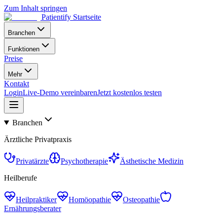
Zum Inhalt springen
Patientify Startseite
Branchen
Funktionen
Preise
Mehr
Kontakt
Login
Live-Demo vereinbaren
Jetzt kostenlos testen
Branchen
Ärztliche Privatpraxis
Privatärzte
Psychotherapie
Ästhetische Medizin
Heilberufe
Heilpraktiker
Homöopathie
Osteopathie
Ernährungsberater