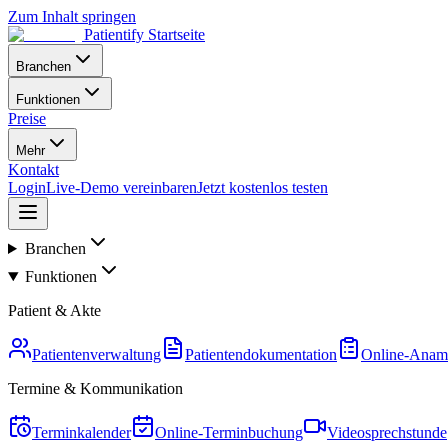
Zum Inhalt springen
Patientify Startseite
Branchen
Funktionen
Preise
Mehr
Kontakt
Login
Live-Demo vereinbaren
Jetzt kostenlos testen
Branchen
Funktionen
Patient & Akte
Patientenverwaltung
Patientendokumentation
Online-Anam
Termine & Kommunikation
Terminkalender
Online-Terminbuchung
Videosprechstunde